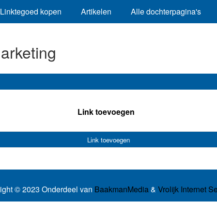
Linktegoed kopen
Artikelen
Alle dochterpagina's
arketing
Link toevoegen
Link toevoegen
ight © 2023 Onderdeel van
BaakmanMedia
&
Vrolijk Internet S